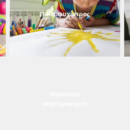
Παιδοψυχίατρος
Θεραπεία
συμπεριφοράς