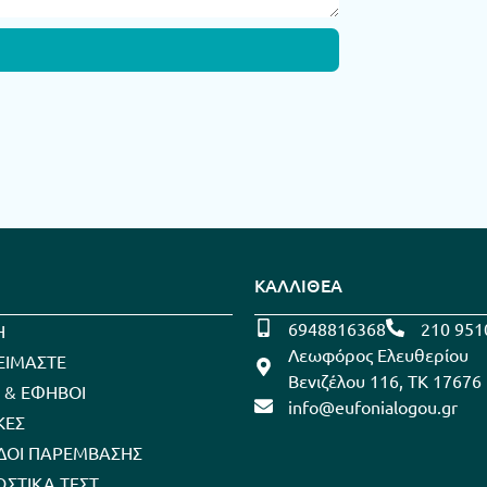
ΚΑΛΛΙΘΕΑ
6948816368
210 951
Η
Λεωφόρος Ελευθερίου
 ΕΙΜΑΣΤΕ
Βενιζέλου 116, ΤΚ 17676
Α & ΕΦΗΒΟΙ
info@eufonialogou.gr
ΚΕΣ
ΟΙ ΠΑΡΕΜΒΑΣΗΣ
ΩΣΤΙΚΑ ΤΕΣΤ