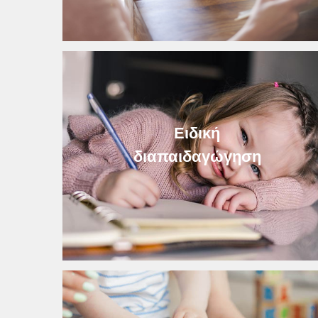
Ειδική
διαπαιδαγώγηση