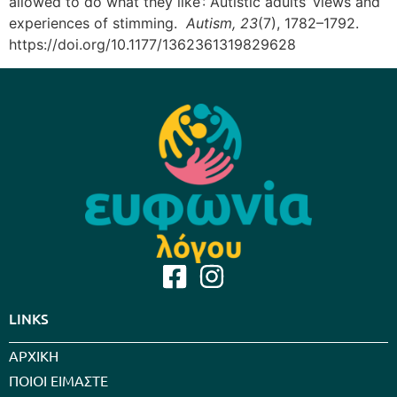
allowed to do what they like’: Autistic adults’ views and
experiences of stimming. ​
Autism, 23
(7), 1782–1792.
https://doi.org/10.1177/1362361319829628
LINKS
ΑΡΧΙΚΗ
ΠΟΙΟΙ ΕΙΜΑΣΤΕ