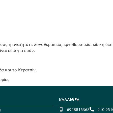
ύ σας ή αναζητάτε λογοθεραπεία, εργοθεραπεία, ειδική δι
ναι εδώ για εσάς.
α και το Κερατσίνι
ορίες
ΚΑΛΛΙΘΕΑ
6948816368
210 951
Η