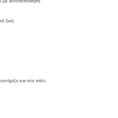
αι με αυτοπεποίθηση.
νή ζωή.
στήριξη και στο σπίτι.